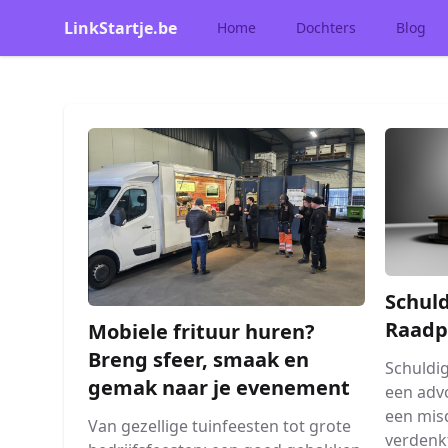
LinkStartje.be
Home
Dochters
Blog
Schuld
Raadp
Mobiele frituur huren?
Breng sfeer, smaak en
Schuldi
gemak naar je evenement
een advo
een misd
Van gezellige tuinfeesten tot grote
verdenkt